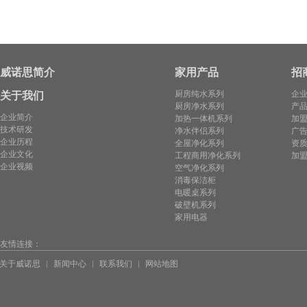
威诺思简介
家用产品
招
厨房纯水系列
企
关于我们
厨房净水系列
产
企业简介
加热一体机系列
加
技术研发
净水伴侣系列
广
企业历程
全屋净化系列
资
企业文化
工程商用净化系列
加
企业视频
空气净化系列
消毒保洁柜
电暖桌系列
破壁机系列
家用电器
友情连接：
关于威诺思
新闻中心
联系我们
网站地图